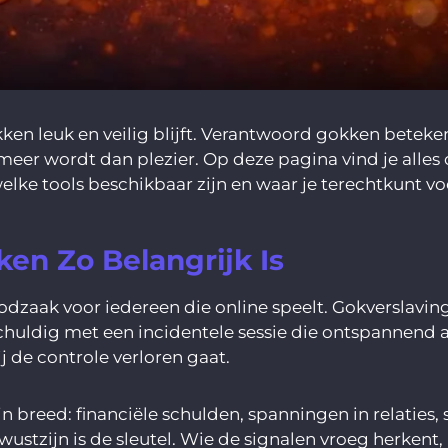
ken leuk en veilig blijft. Verantwoord gokken beteken
en meer wordt dan plezier. Op deze pagina vind je alle
lke tools beschikbaar zijn en waar je terechtkunt vo
n Zo Belangrijk Is
odzaak voor iedereen die online speelt. Gokverslaving
huldig met een incidentele sessie die ontspannend 
de controle verloren gaat.
breed: financiële schulden, spanningen in relaties, 
stzijn is de sleutel. Wie de signalen vroeg herkent, 