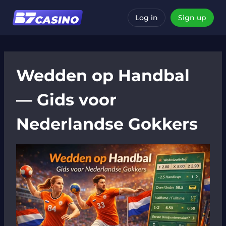
Skip
to
Log in
Sign up
content
Wedden op Handbal
— Gids voor
Nederlandse Gokkers