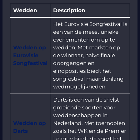
Wedden
Description
Het Eurovisie Songfestival is
een van de meest unieke
evenementen om op te
Wedden op
wedden. Met markten op
Eurovisie
de winnaar, halve finale
Songfestival
doorgangen en
eindposities biedt het
songfestival maandenlang
wedmogelijkheden.
Darts is een van de snelst
groeiende sporten voor
weddenschappen in
Wedden op
Nederland. Met toernooien
Darts
zoals het WK en de Premier
League biedt de sport het