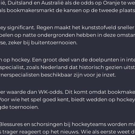
ië, Duitsland en Australië als de odds op Oranje te 
 als bookmakersmarkt de kansen op de tweede plaats
ignificant. Regen maakt het kunststofveld sneller e
l spelen op natte ondergronden hebben in deze omsta
e, zeker bij buitentoernooien.
den op hockey. Een groot deel van de doelpunten in in
specialist, zoals Nederland dat historisch gezien ui
nerspecialisten beschikbaar zijn voor je inzet.
er waarde dan WK-odds. Dit komt omdat bookmakers 
 Voor wie het spel goed kent, biedt wedden op hock
gde toernooien.
 Blessures en schorsingen bij hockeyteams worden m
rager reageert op het nieuws. Wie als eerste weet da