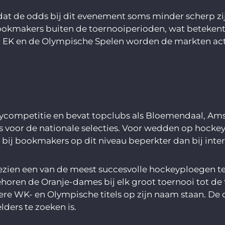
t de odds bij dit evenement soms minder scherp zijn
 bookmakers buiten de toernooiperioden, wat beteken
WK, EK en de Olympische Spelen worden de markten act
eycompetitie en bevat topclubs als Bloemendaal, Am
ers voor de nationale selecties. Voor wedden op hockey
 bij bookmakers op dit niveau beperkter dan bij inte
ezien een van de meest succesvolle hockeyploegen t
oren de Oranje-dames bij elk groot toernooi tot de 
re WK- en Olympische titels op zijn naam staan. De 
ders te zoeken is.