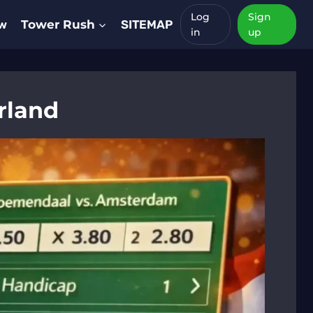
Log
Sign
ew
Tower Rush
SITEMAP
in
up
rland